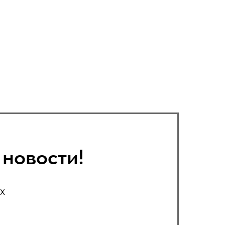
 новости!
х