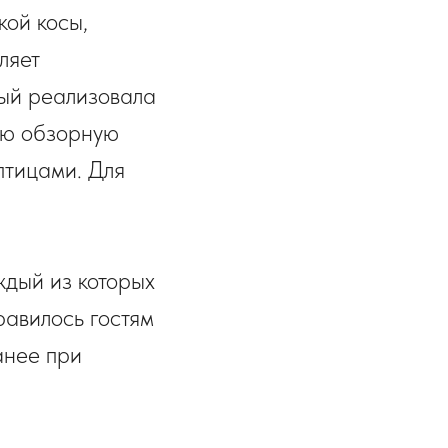
ой косы,
ляет
рый реализовала
ую обзорную
птицами. Для
ждый из которых
равилось гостям
анее при