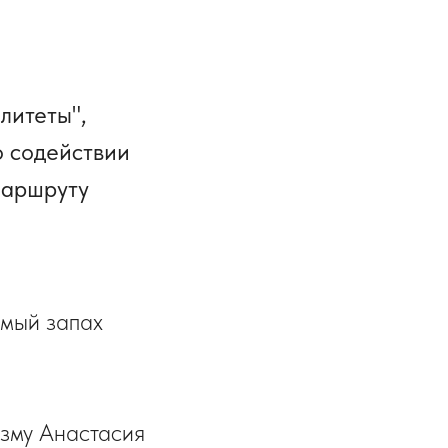
литеты",
о содействии
 маршруту
емый запах
изму Анастасия